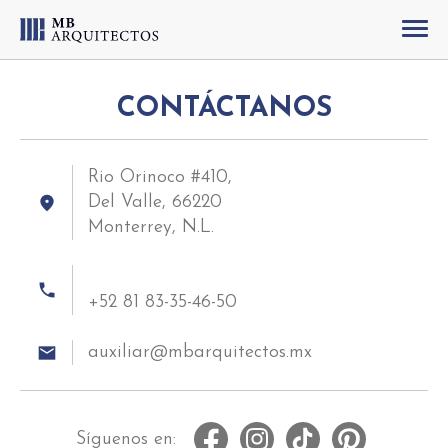
CONTÁCTANOS
Rio Orinoco #410,
place
Del Valle, 66220
Monterrey, N.L.
phone
+52 81 83-35-46-50
email
auxiliar
Síguenos en: